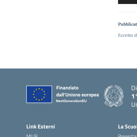
Pubblicat
Eccetto d
Di
1
U
Link Esterni
La Scuo
MIUR
Presenta