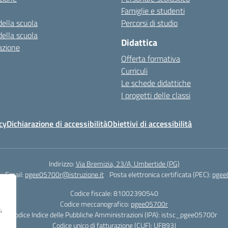
Famiglie e studenti
della scuola
Percorsi di studio
della scuola
Didattica
azione
Offerta formativa
Curriculi
Le schede didattiche
I progetti delle classi
cy
Dichiarazione di accessibilità
Obiettivi di accessibilità
Indirizzo:
Via Bremizia, 23/A, Umbertide (PG)
Email:
pgee05700r@istruzione.it
Posta elettronica certificata (PEC):
pgee
Codice fiscale: 81002390540
Codice meccanografico:
pgee05700r
,
Codice Indice delle Pubbliche Amministrazioni (IPA): istsc_pgee05700r
Codice unico di fatturazione (CUF): UF893J