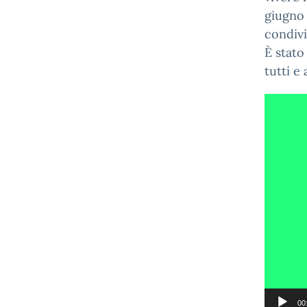
giugno 
condivi
È stato
tutti e
Video
Player
00