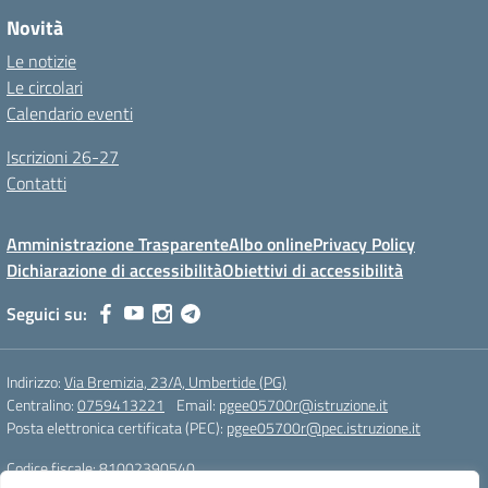
Novità
Le notizie
Le circolari
Calendario eventi
Iscrizioni 26-27
Contatti
Amministrazione Trasparente
Albo online
Privacy Policy
Dichiarazione di accessibilità
Obiettivi di accessibilità
Seguici su:
Indirizzo:
Via Bremizia, 23/A, Umbertide (PG)
Centralino:
0759413221
Email:
pgee05700r@istruzione.it
Posta elettronica certificata (PEC):
pgee05700r@pec.istruzione.it
Codice fiscale: 81002390540