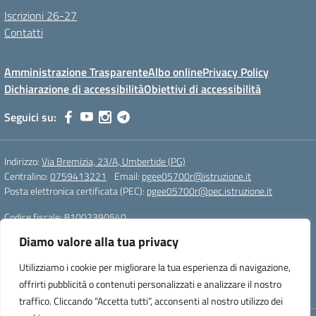
Iscrizioni 26-27
Contatti
Amministrazione Trasparente
Albo online
Privacy Policy
Dichiarazione di accessibilità
Obiettivi di accessibilità
Seguici su:
Indirizzo:
Via Bremizia, 23/A, Umbertide (PG)
Centralino:
0759413221
Email:
pgee05700r@istruzione.it
Posta elettronica certificata (PEC):
pgee05700r@pec.istruzione.it
Codice fiscale: 81002390540
Codice meccanografico:
pgee05700r
Diamo valore alla tua privacy
Codice Indice delle Pubbliche Amministrazioni (IPA): istsc_pgee05700r
Codice unico di fatturazione (CUF): UF893J
Utilizziamo i cookie per migliorare la tua esperienza di navigazione,
offrirti pubblicità o contenuti personalizzati e analizzare il nostro
Sito realizzato da Oxfirm s.r.l.
traffico. Cliccando “Accetta tutti”, acconsenti al nostro utilizzo dei