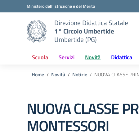
Vai ai contenuti
Vai al menu di navigazione
Vai al footer
Ministero dell'Istruzione e del Merito
Direzione Didattica Statale
1° Circolo Umbertide
Umbertide (PG)
Scuola
Servizi
Novità
Didattica
Home
Novità
Notizie
NUOVA CLASSE PRI
NUOVA CLASSE P
MONTESSORI