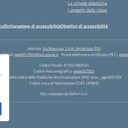
Le schede didattiche
I progetti delle classi
cy
Dichiarazione di accessibilità
Obiettivi di accessibilità
Indirizzo:
Via Bremizia, 23/A, Umbertide (PG)
Email:
pgee05700r@istruzione.it
Posta elettronica certificata (PEC):
pgee
Codice fiscale: 81002390540
Codice meccanografico:
pgee05700r
,
Codice Indice delle Pubbliche Amministrazioni (IPA): istsc_pgee05700r
Codice unico di fatturazione (CUF): UF893J
Sito realizzato da Oxfirm s.r.l.