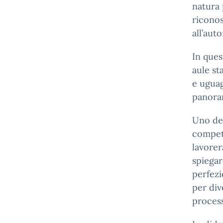
natura 
riconos
all’aut
In ques
aule st
e uguag
panoram
Uno deg
competi
lavorer
spiegar
perfezi
per div
process