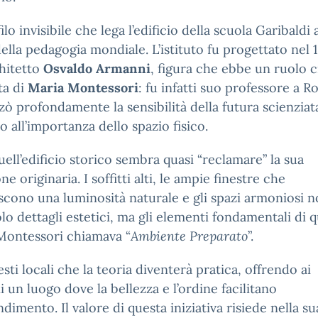
ilo invisibile che lega l’edificio della scuola Garibaldi a
della pedagogia mondiale. L’istituto fu progettato nel 
chitetto
Osvaldo Armanni
, figura che ebbe un ruolo c
ita di
Maria Montessori
: fu infatti suo professore a 
zò profondamente la sensibilità della futura scienziat
o all’importanza dello spazio fisico.
uell’edificio storico sembra quasi “reclamare” la sua
e originaria. I soffitti alti, le ampie finestre che
scono una luminosità naturale e gli spazi armoniosi 
lo dettagli estetici, ma gli elementi fondamentali di q
Montessori chiamava “
Ambiente Preparato
”.
esti locali che la teoria diventerà pratica, offrendo ai
 un luogo dove la bellezza e l’ordine facilitano
ndimento. Il valore di questa iniziativa risiede nella su