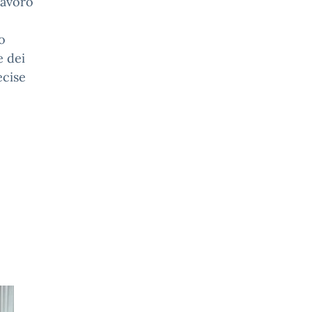
lavoro
o
e dei
ecise