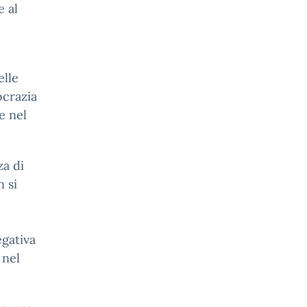
e al
elle
ocrazia
e nel
za di
 si
egativa
 nel