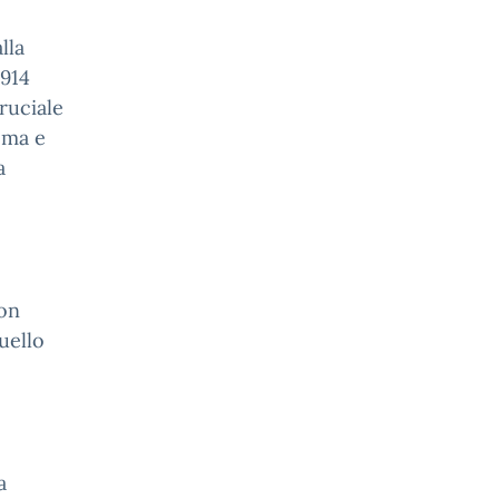
lla
1914
ruciale
Roma e
a
non
uello
a