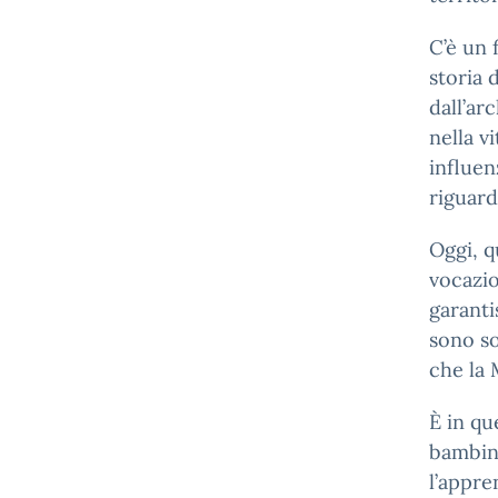
C’è un f
storia 
dall’ar
nella v
influen
riguard
Oggi, q
vocazion
garanti
sono so
che la 
È in qu
bambini
l’appre