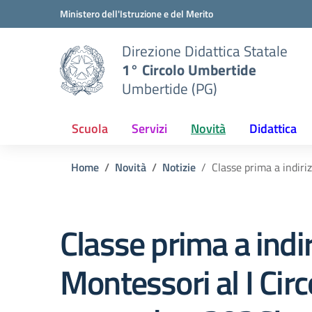
Vai ai contenuti
Vai al menu di navigazione
Vai al footer
Ministero dell'Istruzione e del Merito
Direzione Didattica Statale
1° Circolo Umbertide
Umbertide (PG)
Scuola
Servizi
Novità
Didattica
Home
Novità
Notizie
Classe prima a indiri
Classe prima a indi
Montessori al I Circ