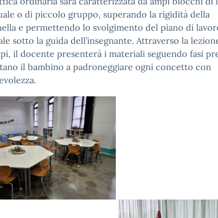
ttica ordinaria sarà caratterizzata da ampi blocchi di 
uale o di piccolo gruppo, superando la rigidità della
lla e permettendo lo svolgimento del piano di lavor
le sotto la guida dell’insegnante. Attraverso la lezion
pi, il docente presenterà i materiali seguendo fasi pr
tano il bambino a padroneggiare ogni concetto con
evolezza.