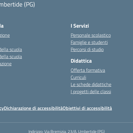
mbertide (PG)
la
I Servizi
zione
Personale scolastico
Famiglie e studenti
della scuola
Percorsi di studio
della scuola
Didattica
azione
Offerta formativa
Curriculi
Le schede didattiche
I progetti delle classi
cy
Dichiarazione di accessibilità
Obiettivi di accessibilità
Indirizzo:
Via Bremizia, 23/A, Umbertide (PG)