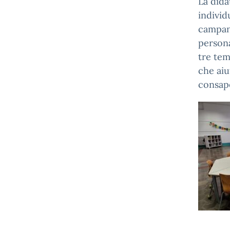
La dida
individ
campane
persona
tre tem
che aiu
consap