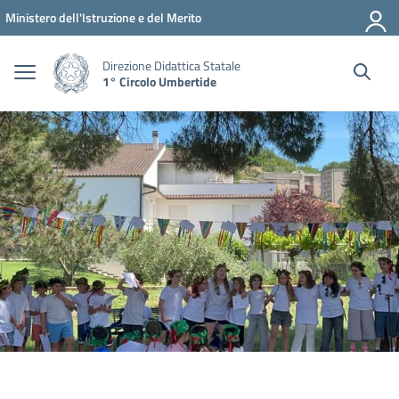
Vai ai contenuti
Vai al menu di navigazione
Vai al footer
Ministero dell'Istruzione e del Merito
Direzione Didattica Statale
1° Circolo Umbertide