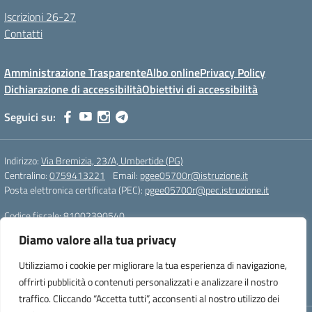
Iscrizioni 26-27
Contatti
Amministrazione Trasparente
Albo online
Privacy Policy
Dichiarazione di accessibilità
Obiettivi di accessibilità
Seguici su:
Indirizzo:
Via Bremizia, 23/A, Umbertide (PG)
Centralino:
0759413221
Email:
pgee05700r@istruzione.it
Posta elettronica certificata (PEC):
pgee05700r@pec.istruzione.it
Codice fiscale: 81002390540
Codice meccanografico:
pgee05700r
Diamo valore alla tua privacy
Codice Indice delle Pubbliche Amministrazioni (IPA): istsc_pgee05700r
Codice unico di fatturazione (CUF): UF893J
Utilizziamo i cookie per migliorare la tua esperienza di navigazione,
offrirti pubblicità o contenuti personalizzati e analizzare il nostro
Sito realizzato da Oxfirm s.r.l.
traffico. Cliccando “Accetta tutti”, acconsenti al nostro utilizzo dei