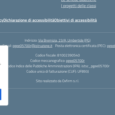
I progetti delle classi
cy
Dichiarazione di accessibilità
Obiettivi di accessibilità
Indirizzo:
Via Bremizia, 23/A, Umbertide (PG)
Email:
pgee05700r@istruzione.it
Posta elettronica certificata (PEC):
pgee
Codice fiscale: 81002390540
Codice meccanografico:
pgee05700r
,
Codice Indice delle Pubbliche Amministrazioni (IPA): istsc_pgee05700r
Codice unico di fatturazione (CUF): UF893J
Sito realizzato da Oxfirm s.r.l.