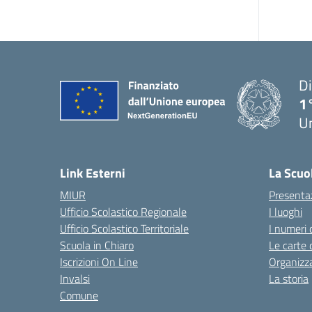
Di
1
U
Link Esterni
La Scuo
MIUR
Presenta
Ufficio Scolastico Regionale
I luoghi
Ufficio Scolastico Territoriale
I numeri 
Scuola in Chiaro
Le carte 
Iscrizioni On Line
Organizz
Invalsi
La storia
Comune