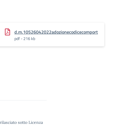
d.m.10526042022adozionecodicecomport
pdf - 216 kb
rilasciato sotto Licenza