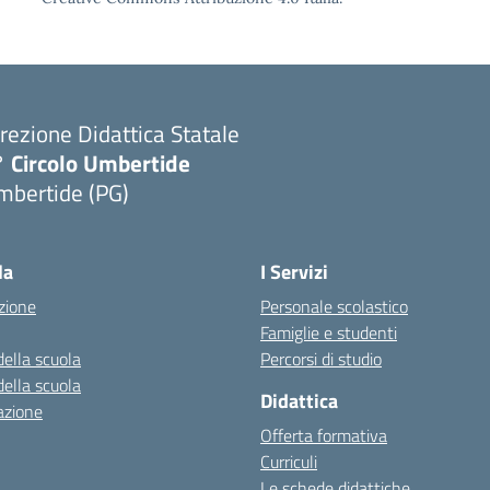
rezione Didattica Statale
° Circolo Umbertide
mbertide (PG)
la
I Servizi
zione
Personale scolastico
Famiglie e studenti
della scuola
Percorsi di studio
della scuola
Didattica
azione
Offerta formativa
Curriculi
Le schede didattiche