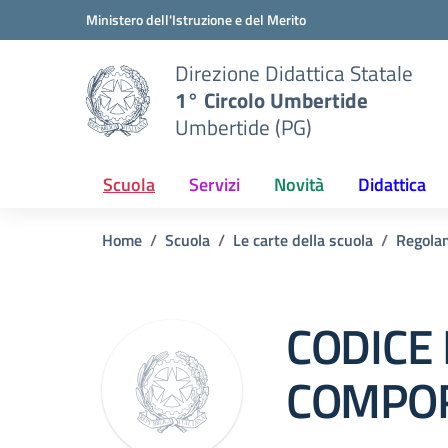
Vai ai contenuti
Vai al menu di navigazione
Vai al footer
Ministero dell'Istruzione e del Merito
Direzione Didattica Statale
1° Circolo Umbertide
Umbertide (PG)
Scuola
Servizi
Novità
Didattica
Home
Scuola
Le carte della scuola
Regola
CODICE 
COMPO