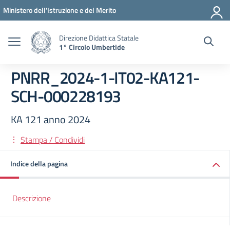
Vai ai contenuti
Vai al menu di navigazione
Vai al footer
Ministero dell'Istruzione e del Merito
Direzione Didattica Statale
1° Circolo Umbertide
PNRR_2024-1-IT02-KA121-
SCH-000228193
KA 121 anno 2024
Stampa / Condividi
Indice della pagina
Descrizione