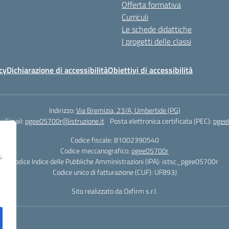
Offerta formativa
Curriculi
Le schede didattiche
I progetti delle classi
cy
Dichiarazione di accessibilità
Obiettivi di accessibilità
Indirizzo:
Via Bremizia, 23/A, Umbertide (PG)
Email:
pgee05700r@istruzione.it
Posta elettronica certificata (PEC):
pgee
Codice fiscale: 81002390540
Codice meccanografico:
pgee05700r
,
Codice Indice delle Pubbliche Amministrazioni (IPA): istsc_pgee05700r
Codice unico di fatturazione (CUF): UF893J
Sito realizzato da Oxfirm s.r.l.