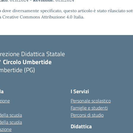
cato:
01.11.2024
-
Revisione:
01.11.2024
 dove diversamente specificato, questo articolo è stato rilasciato sot
a Creative Commons Attribuzione 4.0 Italia.
rezione Didattica Statale
° Circolo Umbertide
mbertide (PG)
la
I Servizi
zione
Personale scolastico
Famiglie e studenti
della scuola
Percorsi di studio
della scuola
Didattica
azione