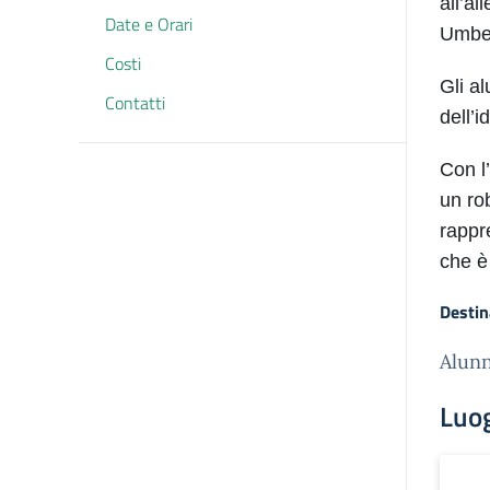
all’al
Date e Orari
Umber
Costi
Gli a
Contatti
dell’
Con l
un rob
rappr
che è 
Destin
Alunn
Luo