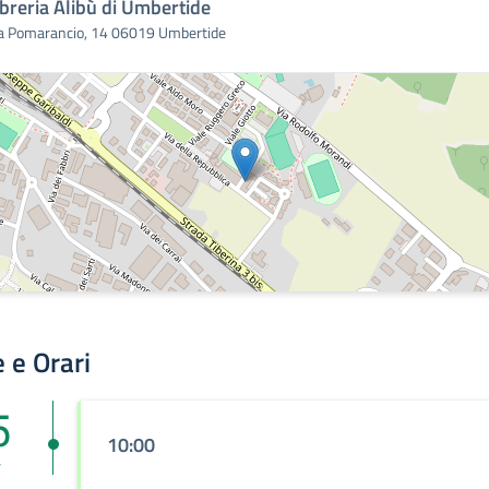
ibreria Alibù di Umbertide
a Pomarancio, 14 06019 Umbertide
 e Orari
5
10:00
v