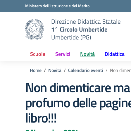
Vai ai contenuti
Vai al menu di navigazione
Vai al footer
Ministero dell'Istruzione e del Merito
Direzione Didattica Statale
1° Circolo Umbertide
Umbertide (PG)
Scuola
Servizi
Novità
Didattica
Home
Novità
Calendario eventi
Non diment
Non dimenticare mai 
profumo delle pagine
libro!!!