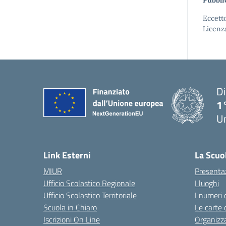
Pubbli
Eccetto
Licenz
Di
1
U
Link Esterni
La Scuo
MIUR
Presenta
Ufficio Scolastico Regionale
I luoghi
Ufficio Scolastico Territoriale
I numeri 
Scuola in Chiaro
Le carte 
Iscrizioni On Line
Organizz