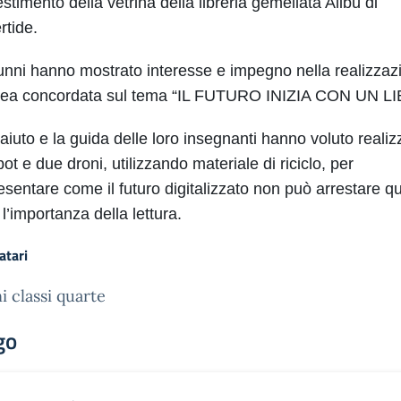
lestimento della vetrina della libreria gemellata Alibù di
tide.
lunni hanno mostrato interesse e impegno nella realizzaz
idea concordata sul tema “IL FUTURO INIZIA CON UN L
’aiuto e la guida delle loro insegnanti hanno voluto realiz
ot e due droni, utilizzando materiale di riciclo, per
esentare come il futuro digitalizzato non può arrestare qu
l’importanza della lettura.
atari
i classi quarte
go