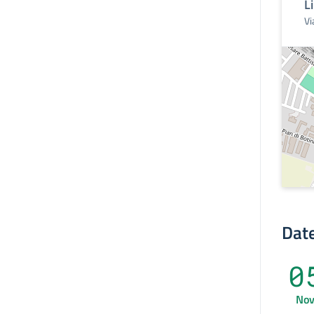
L
Vi
Date
0
No