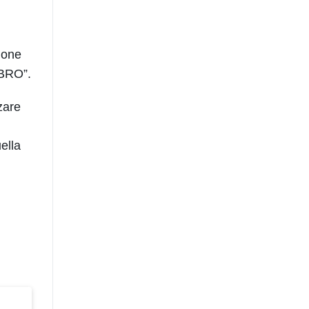
ione
IBRO”.
zare
ella