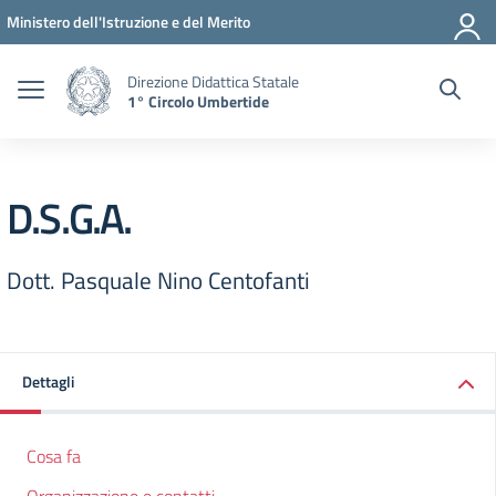
Vai ai contenuti
Vai al menu di navigazione
Vai al footer
Ministero dell'Istruzione e del Merito
Direzione Didattica Statale
1° Circolo Umbertide
D.S.G.A.
Dott. Pasquale Nino Centofanti
Dettagli
Cosa fa