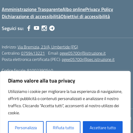
Amministrazione Trasparente
Albo online
Privacy Policy
Dichiarazione di accessibilità
Obiettivi di accessibilità
Seguici su:
Indirizzo:
Via Bremizia, 23/A, Umbertide (PG)
Centralino:
0759413221
Email:
pgee05700r@istruzione.it
Posta elettronica certificata (PEC):
pgee05700r@pec.istruzione.it
Codice fiscale: 81002390540
Codice meccanografico:
pgee05700r
Diamo valore alla tua privacy
Codice Indice delle Pubbliche Amministrazioni (IPA): istsc_pgee05700r
Codice unico di fatturazione (CUF): UF893J
Utilizziamo i cookie per migliorare la tua esperienza di navigazione,
offrirti pubblicità o contenuti personalizzati e analizzare il nostro
Sito realizzato da Oxfirm s.r.l.
traffico. Cliccando “Accetta tutti”, acconsenti al nostro utilizzo dei
cookie.
Concept & Design by Designers Italia
Personalizza
Rifiuta tutto
Accettare tutto