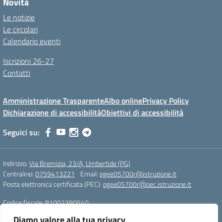
Novità
Le notizie
Le circolari
Calendario eventi
Iscrizioni 26-27
Contatti
Amministrazione Trasparente
Albo online
Privacy Policy
Dichiarazione di accessibilità
Obiettivi di accessibilità
Seguici su:
Indirizzo:
Via Bremizia, 23/A, Umbertide (PG)
Centralino:
0759413221
Email:
pgee05700r@istruzione.it
Posta elettronica certificata (PEC):
pgee05700r@pec.istruzione.it
Codice fiscale: 81002390540
Codice meccanografico:
pgee05700r
Diamo valore alla tua privacy