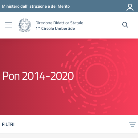
Vai ai contenuti
Vai al menu di navigazione
Vai al footer
Ministero dell'Istruzione e del Merito
Direzione Didattica Statale
1° Circolo Umbertide
Pon 2014-2020
FILTRI