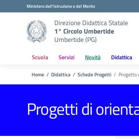
Vai ai contenuti
Vai al menu di navigazione
Vai al footer
Ministero dell'Istruzione e del Merito
Direzione Didattica Statale
1° Circolo Umbertide
Umbertide (PG)
Scuola
Servizi
Novità
Didattica
Home
Didattica
Schede Progetti
Progetto 
Progetti di orien