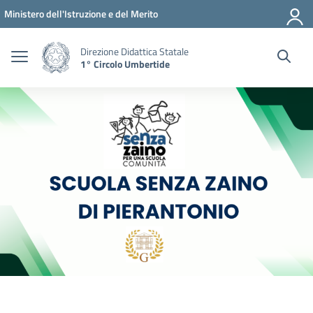
Vai ai contenuti
Vai al menu di navigazione
Vai al footer
Ministero dell'Istruzione e del Merito
Direzione Didattica Statale
1° Circolo Umbertide