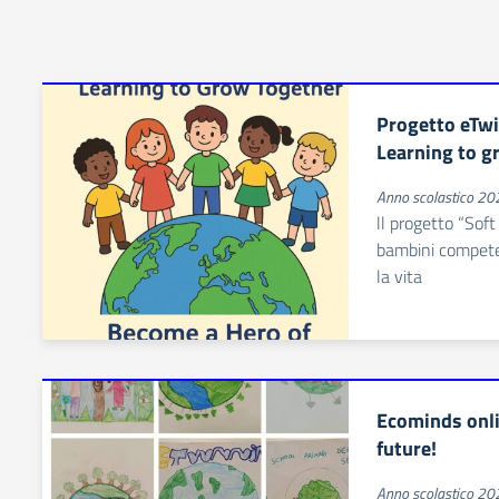
Progetto eTwi
Learning to g
Anno scolastico 2
ll progetto “Soft
bambini competen
la vita
Ecominds onli
future!
Anno scolastico 2