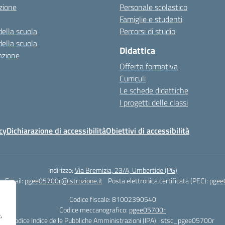
zione
Personale scolastico
Famiglie e studenti
della scuola
Percorsi di studio
della scuola
Didattica
azione
Offerta formativa
Curriculi
Le schede didattiche
I progetti delle classi
cy
Dichiarazione di accessibilità
Obiettivi di accessibilità
Indirizzo:
Via Bremizia, 23/A, Umbertide (PG)
Email:
pgee05700r@istruzione.it
Posta elettronica certificata (PEC):
pgee
Codice fiscale: 81002390540
Codice meccanografico:
pgee05700r
,
Codice Indice delle Pubbliche Amministrazioni (IPA): istsc_pgee05700r