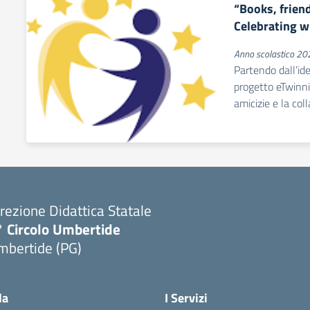
“Books, frien
Celebrating w
Anno scolastico 2
Partendo dall’idea
progetto eTwinnin
amicizie e la col
rezione Didattica Statale
° Circolo Umbertide
mbertide (PG)
la
I Servizi