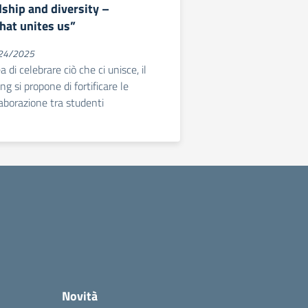
dship and diversity –
hat unites us”
024/2025
 di celebrare ciò che ci unisce, il
g si propone di fortificare le
laborazione tra studenti
Novità