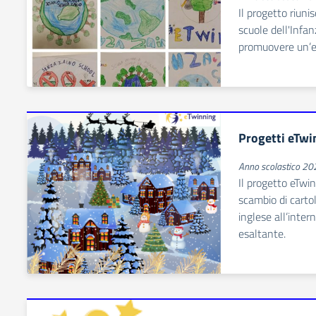
Il progetto riuni
scuole dell'Infan
promuovere un’e
Progetti eTwi
Anno scolastico 2
Il progetto eTwi
scambio di cartol
inglese all’inter
esaltante.