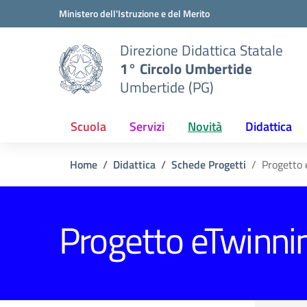
Vai ai contenuti
Vai al menu di navigazione
Vai al footer
Ministero dell'Istruzione e del Merito
Direzione Didattica Statale
1° Circolo Umbertide
Umbertide (PG)
Scuola
Servizi
Novità
Didattica
Home
Didattica
Schede Progetti
Progetto 
Progetto eTwinni