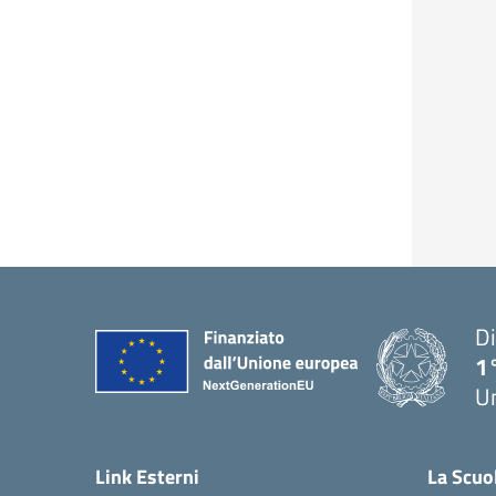
Di
1
U
Link Esterni
La Scuo