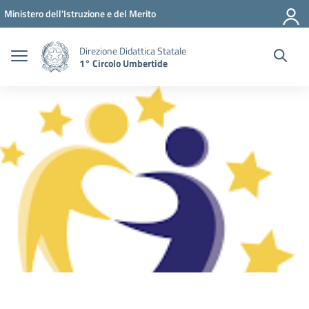
Vai ai contenuti
Vai al menu di navigazione
Vai al footer
Ministero dell'Istruzione e del Merito
Direzione Didattica Statale
1° Circolo Umbertide