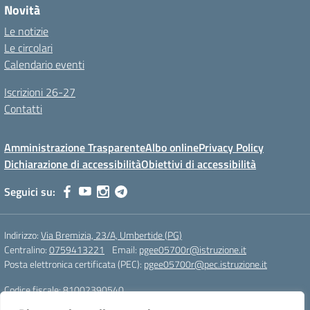
Novità
Le notizie
Le circolari
Calendario eventi
Iscrizioni 26-27
Contatti
Amministrazione Trasparente
Albo online
Privacy Policy
Dichiarazione di accessibilità
Obiettivi di accessibilità
Seguici su:
Indirizzo:
Via Bremizia, 23/A, Umbertide (PG)
Centralino:
0759413221
Email:
pgee05700r@istruzione.it
Posta elettronica certificata (PEC):
pgee05700r@pec.istruzione.it
Codice fiscale: 81002390540
Codice meccanografico:
pgee05700r