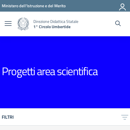
Vai ai contenuti
Vai al menu di navigazione
Vai al footer
Ministero dell'Istruzione e del Merito
Direzione Didattica Statale
1° Circolo Umbertide
Progetti area scientifica
FILTRI