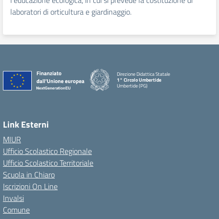
l’educazione ecologica, in cui si prevede la costituzione di
laboratori di orticultura e giardinaggio.
Direzione Didattica Statale
1° Circolo Umbertide
Umbertide (PG)
Link Esterni
MIUR
Ufficio Scolastico Regionale
Ufficio Scolastico Territoriale
Scuola in Chiaro
Iscrizioni On Line
Invalsi
Comune