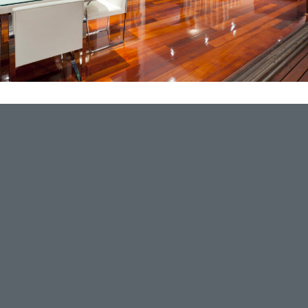
Furniture Selection
Lorem ipsum dolor sit amet, consectetuer adipiscing elit. Aenean
commodo ligula eget dolor. Aenean massa. Cum sociis natoque
penatibus et magnis dis parturient montes, nascetur ridiculus
mus. Donec quam felis, ultricies nec, pellentesque eu, pretium
quis, sem. Nulla consequat massa quis enim.