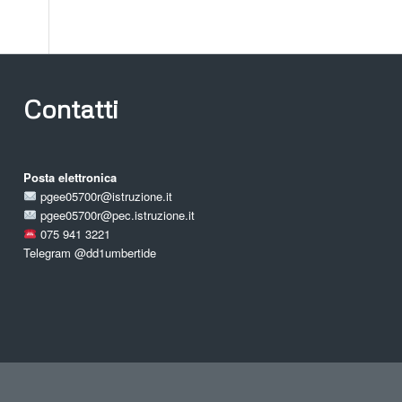
Contatti
Posta elettronica
pgee05700r@istruzione.it
pgee05700r@pec.istruzione.it
075 941 3221
Telegram
@dd1umbertide