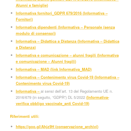
Alunni e famiglie
)
Informativa fornitori_GDPR 679/2016 (
Informativa –
Fornitori
)
Informativa dipendenti (
Informativa – Personale (senza
modulo di consenso)
)
Informativa – Didattica a Distanza (
Informativa – Didattica
a Distanza
)
Informativa e comunicazione – alunni fragili (
Informativa
e comunicazione – Alunni fragili
)
Informativa – MAD (link Informativa_MAD)
Informativa – Contenimento virus Covid-19 (
Informativa –
Contenimento virus Covid-19
)
Informativa –
ai sensi dell’art. 13 del Regolamento UE n.
2016/679 (in seguito, “GDPR”) DL 5/2022
(
Informativa-
verifica obbligo vaccinale_anti Covid-19
)
Riferimenti utili:
https://goo.gl/Ahjz9H (
conservazione_archivi
)