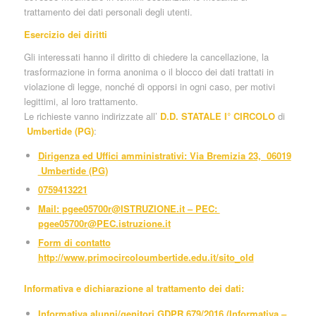
trattamento dei dati personali degli utenti.
Esercizio dei diritti
Gli interessati hanno il diritto di chiedere la cancellazione, la
trasformazione in forma anonima o il blocco dei dati trattati in
violazione di legge, nonché di opporsi in ogni caso, per motivi
legittimi, al loro trattamento.
Le richieste vanno indirizzate all’
D.D. STATALE I° CIRCOLO
di
Umbertide (PG)
:
Dirigenza ed Uffici amministrativi: Via Bremizia 23, 06019
Umbertide (PG)
0759413221
Mail: pgee05700r@ISTRUZIONE.it – PEC:
pgee05700r@PEC.istruzione.it
Form di contatto
http://www.primocircoloumbertide.edu.it/sito_old
Informativa e dichiarazione al trattamento dei dati:
Informativa alunni/genitori GDPR 679/2016 (
Informativa –