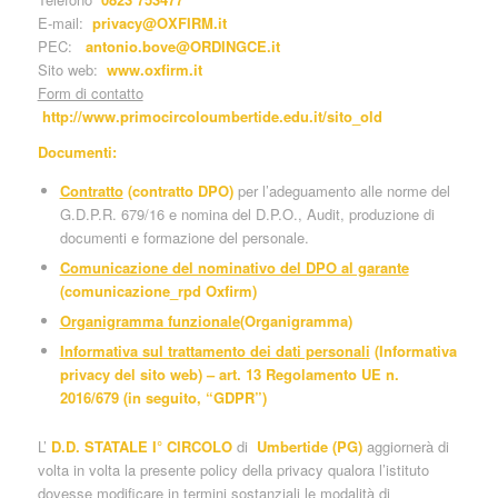
E-mail:
privacy@OXFIRM.it
PEC:
antonio.bove@ORDINGCE.it
Sito web:
www.oxfirm.it
Form di contatto
http://www.primocircoloumbertide.edu.it/sito_old
Documenti:
Contratto
(
contratto DPO
)
per l’adeguamento alle norme del
G.D.P.R. 679/16 e nomina del D.P.O., Audit, produzione di
documenti e formazione del personale.
Comunicazione del nominativo del DPO al garante
(
comunicazione_rpd Oxfirm
)
Organigramma funzionale
(
Organigramma
)
Informativa sul trattamento dei dati personali
(
Informativa
privacy del sito web
) –
art. 13 Regolamento UE n.
2016/679 (in seguito, “GDPR”)
L’
D.D. STATALE I° CIRCOLO
di
Umbertide (PG)
aggiornerà di
volta in volta la presente policy della privacy qualora l’istituto
dovesse modificare in termini sostanziali le modalità di