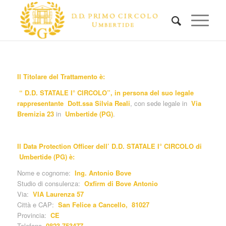
Il Titolare del Trattamento è:
“ D.D. STATALE I° CIRCOLO”, in persona del suo legale
rappresentante
Dott.ssa Silvia Reali
, con sede legale in
Via
Bremizia 23
in
Umbertide (PG)
.
Il Data Protection Officer dell’ D.D. STATALE I° CIRCOLO
di
Umbertide (PG) è:
Nome e cognome:
Ing. Antonio Bove
Studio di consulenza:
Oxfirm di Bove Antonio
Via:
VIA Laurenza 57
Città e CAP:
San Felice a Cancello, 81027
Provincia:
CE
Telefono
0823 753477