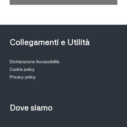
Please wait while flipbook is
loading. For more related info,
FAQs and issues please refer
to
DearFlip WordPress
Flipbook Plugin Help
Collegamenti e Utilità
documentation.
Dichiarazione Accessibilità
Cookie policy
Privacy policy
Dove siamo