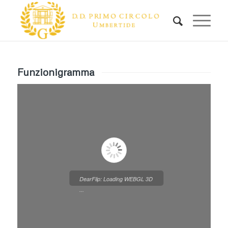
Funzionigramma
DearFlip: Loading WEBGL 3D
...