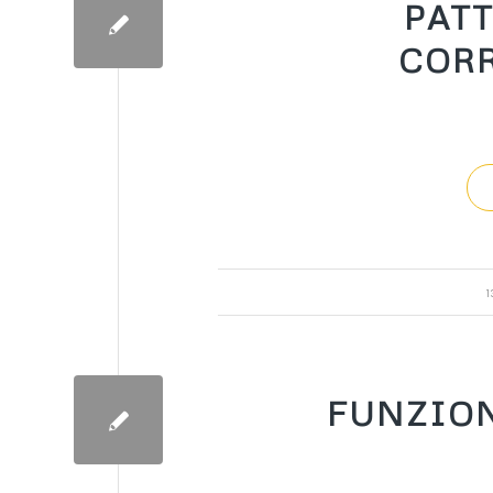
PAT
CORR
1
FUNZION