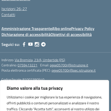
Iscrizioni 26-27
Contatti
Amministrazione Trasparente
Albo online
Privacy Policy
Dichiarazione di accessibilità
Obiettivi di accessibilità
Seguici su:
Indirizzo:
Via Bremizia, 23/A, Umbertide (PG)
Centralino:
0759413221
Email:
pgee05700r@istruzione.it
Posta elettronica certificata (PEC):
pgee05700r@pec.istruzione.it
Codice fiscale: 81002390540
Codice meccanografico:
pgee05700r
Diamo valore alla tua privacy
Codice Indice delle Pubbliche Amministrazioni (IPA): istsc_pgee05700r
Codice unico di fatturazione (CUF): UF893J
Utilizziamo i cookie per migliorare la tua esperienza di navigazione,
offrirti pubblicità o contenuti personalizzati e analizzare il nostro
Sito realizzato da Oxfirm s.r.l.
traffico. Cliccando “Accetta tutti”, acconsenti al nostro utilizzo dei