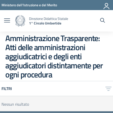
Vai ai contenuti
Vai al menu di navigazione
Vai al footer
Ministero dell'Istruzione e del Merito
Direzione Didattica Statale
1° Circolo Umbertide
Amministrazione Trasparente:
Atti delle amministrazioni
aggiudicatrici e degli enti
aggiudicatori distintamente per
ogni procedura
FILTRI
Nessun risultato