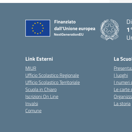
Di
1
U
Link Esterni
La Scuo
MIUR
Presenta
Ufficio Scolastico Regionale
I luoghi
Ufficio Scolastico Territoriale
I numeri 
Scuola in Chiaro
Le carte 
Iscrizioni On Line
Organizz
Invalsi
La storia
Comune