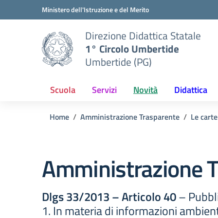
Vai ai contenuti
Vai al menu di navigazione
Vai al footer
Ministero dell'Istruzione e del Merito
Direzione Didattica Statale
1° Circolo Umbertide
Umbertide (PG)
Scuola
Servizi
Novità
Didattica
Home
Amministrazione Trasparente
Le carte
Amministrazione T
Dlgs 33/2013 – Articolo 40
– Pubbli
1. In materia di informazioni ambient