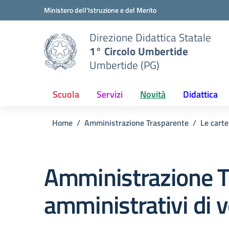
Vai ai contenuti
Vai al menu di navigazione
Vai al footer
Ministero dell'Istruzione e del Merito
Direzione Didattica Statale
1° Circolo Umbertide
Umbertide (PG)
Scuola
Servizi
Novità
Didattica
Home
Amministrazione Trasparente
Le carte
Amministrazione T
amministrativi di v