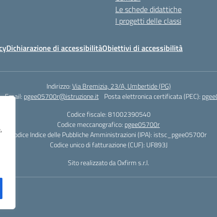
Le schede didattiche
I progetti delle classi
cy
Dichiarazione di accessibilità
Obiettivi di accessibilità
Indirizzo:
Via Bremizia, 23/A, Umbertide (PG)
Email:
pgee05700r@istruzione.it
Posta elettronica certificata (PEC):
pgee
Codice fiscale: 81002390540
Codice meccanografico:
pgee05700r
,
Codice Indice delle Pubbliche Amministrazioni (IPA): istsc_pgee05700r
Codice unico di fatturazione (CUF): UF893J
Sito realizzato da Oxfirm s.r.l.