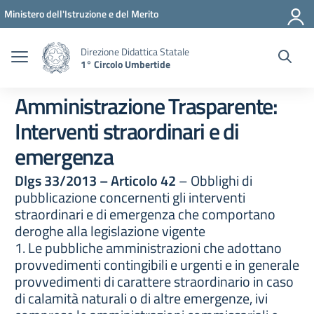
Vai ai contenuti
Vai al menu di navigazione
Vai al footer
Ministero dell'Istruzione e del Merito
Direzione Didattica Statale
1° Circolo Umbertide
Amministrazione Trasparente:
Interventi straordinari e di
emergenza
Dlgs 33/2013 – Articolo 42
– Obblighi di
pubblicazione concernenti gli interventi
straordinari e di emergenza che comportano
deroghe alla legislazione vigente
1. Le pubbliche amministrazioni che adottano
provvedimenti contingibili e urgenti e in generale
provvedimenti di carattere straordinario in caso
di calamità naturali o di altre emergenze, ivi