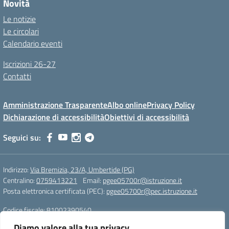
Novità
Le notizie
Le circolari
Calendario eventi
Iscrizioni 26-27
Contatti
Amministrazione Trasparente
Albo online
Privacy Policy
Dichiarazione di accessibilità
Obiettivi di accessibilità
Seguici su:
Indirizzo:
Via Bremizia, 23/A, Umbertide (PG)
Centralino:
0759413221
Email:
pgee05700r@istruzione.it
Posta elettronica certificata (PEC):
pgee05700r@pec.istruzione.it
Codice fiscale: 81002390540
Codice meccanografico:
pgee05700r
Diamo valore alla tua privacy