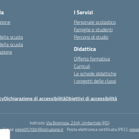
la
I Servizi
zione
Personale scolastico
Famiglie e studenti
della scuola
Percorsi di studio
della scuola
Didattica
azione
Offerta formativa
Curriculi
Le schede didattiche
I progetti delle classi
cy
Dichiarazione di accessibilità
Obiettivi di accessibilità
Indirizzo:
Via Bremizia, 23/A, Umbertide (PG)
Email:
pgee05700r@istruzione.it
Posta elettronica certificata (PEC):
pgee