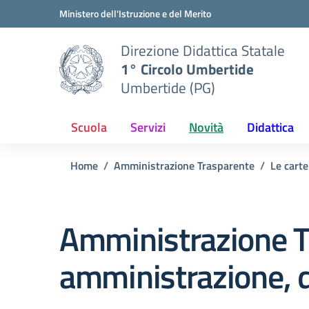
Vai ai contenuti
Vai al menu di navigazione
Vai al footer
Ministero dell'Istruzione e del Merito
Direzione Didattica Statale
1° Circolo Umbertide
Umbertide (PG)
Scuola
Servizi
Novità
Didattica
Home
Amministrazione Trasparente
Le carte
Amministrazione T
amministrazione, d