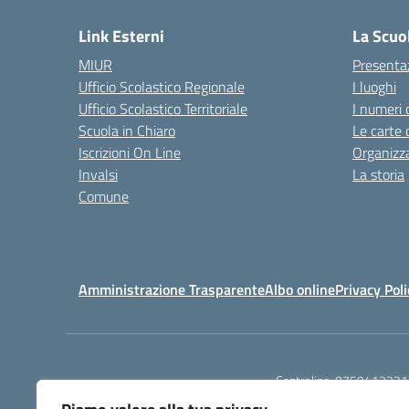
Link Esterni
La Scuo
MIUR
Presenta
Ufficio Scolastico Regionale
I luoghi
Ufficio Scolastico Territoriale
I numeri 
Scuola in Chiaro
Le carte 
Iscrizioni On Line
Organizz
Invalsi
La storia
Comune
Amministrazione Trasparente
Albo online
Privacy Poli
Centralino:
0759413221