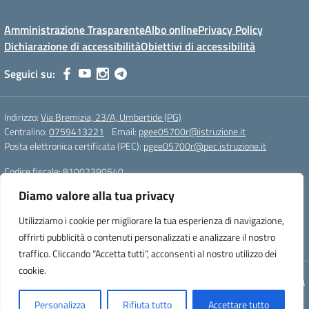
Amministrazione Trasparente
Albo online
Privacy Policy
Dichiarazione di accessibilità
Obiettivi di accessibilità
Seguici su:
Indirizzo:
Via Bremizia, 23/A, Umbertide (PG)
Centralino:
0759413221
Email:
pgee05700r@istruzione.it
Posta elettronica certificata (PEC):
pgee05700r@pec.istruzione.it
Codice fiscale: 81002390540
Codice meccanografico:
pgee05700r
Diamo valore alla tua privacy
Codice Indice delle Pubbliche Amministrazioni (IPA): istsc_pgee05700r
Codice unico di fatturazione (CUF): UF893J
Utilizziamo i cookie per migliorare la tua esperienza di navigazione,
offrirti pubblicità o contenuti personalizzati e analizzare il nostro
Sito realizzato da Oxfirm s.r.l.
traffico. Cliccando “Accetta tutti”, acconsenti al nostro utilizzo dei
cookie.
Concept & Design by Designers Italia
Personalizza
Rifiuta tutto
Accettare tutto