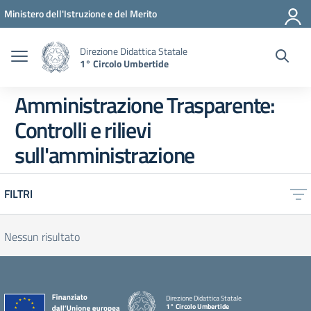
Vai ai contenuti
Vai al menu di navigazione
Vai al footer
Ministero dell'Istruzione e del Merito
Direzione Didattica Statale
1° Circolo Umbertide
Amministrazione Trasparente:
Controlli e rilievi
sull'amministrazione
FILTRI
Nessun risultato
Direzione Didattica Statale
1° Circolo Umbertide